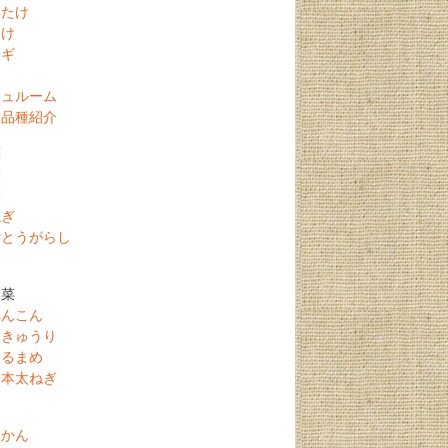
きたけ
たけ
ンギ
こ
シュルーム
こ品種紹介
菜
菜
菜
ねぎ
寺とうがらし
い
野菜
れんこん
太きゅうり
つるまめ
一本太ねぎ
みかん