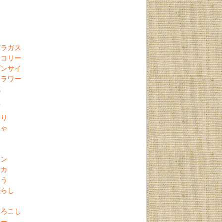
リ
パラガス
ッコリー
ゲンサイ
フラワー
花
類
うり
ちゃ
ト
マン
リカ
とう
がらし
ら
もろこし
ヤー