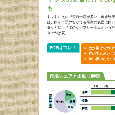
も
トマトに次いで流通金額が多い、重要野
は、白イボ系のなかでも果実の表面に白
ダなどに、イボのないフリーダムという
来の旬は夏。
POPはコレ！
ぬか漬けでカリ
炒めてもおいし
熱い夏のおやつ
市場シェアと出回り時期