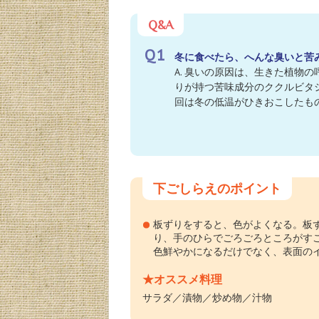
Q&A
Q1
冬に食べたら、へんな臭いと苦
A. 臭いの原因は、生きた植物
りが持つ苦味成分のククルビタ
回は冬の低温がひきおこしたも
下ごしらえのポイント
板ずりをすると、色がよくなる。板
り、手のひらでごろごろところがすこと
色鮮やかになるだけでなく、表面の
★オススメ料理
サラダ／漬物／炒め物／汁物