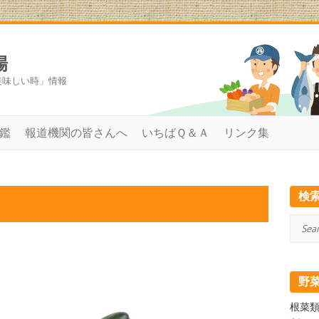
場
美味しい時」情報
鑑
報道機関の皆さんへ
いちばＱ＆Ａ
リンク集
検
検
索
野
根菜