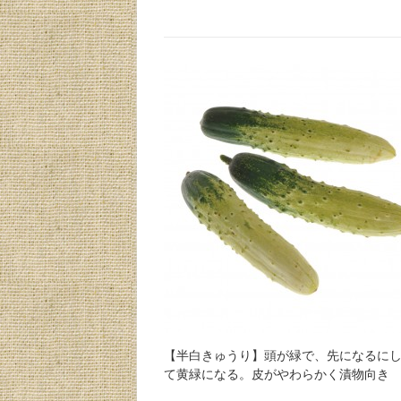
【半白きゅうり】頭が緑で、先になるに
て黄緑になる。皮がやわらかく漬物向き