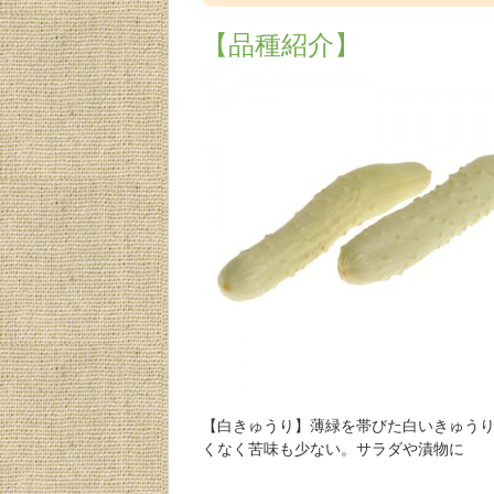
【品種紹介】
【白きゅうり】薄緑を帯びた白いきゅう
くなく苦味も少ない。サラダや漬物に