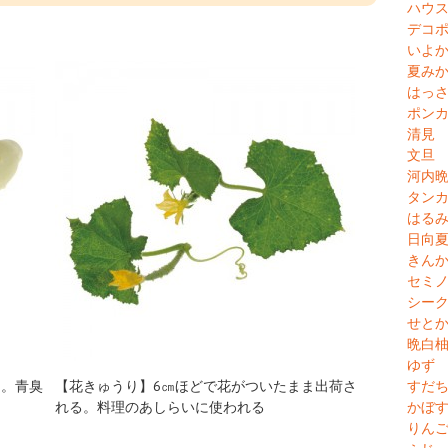
ハウ
デコ
いよ
夏み
はっ
ポン
清見
文旦
河内
タン
はる
日向
きん
セミ
シー
せと
晩白
ゆず
すだ
り。青臭
【花きゅうり】6㎝ほどで花がついたまま出荷さ
かぼ
れる。料理のあしらいに使われる
りん