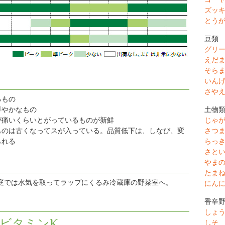
ズッ
とう
豆類
グリ
えだ
そら
いん
さや
るもの
土物
鮮やかなもの
じゃ
が痛いくらいとがっているものが新鮮
さつ
ものは古くなってスが入っている。品質低下は、しなび、変
らっ
られる
さと
やま
たま
。家庭では水気を取ってラップにくるみ冷蔵庫の野菜室へ。
にん
香辛
しょ
ビタミンK
しそ