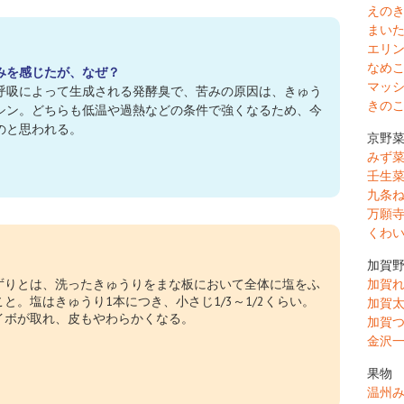
えの
まい
エリ
なめ
みを感じたが、なぜ？
マッ
の呼吸によって生成される発酵臭で、苦みの原因は、きゅう
きの
シン。どちらも低温や過熱などの条件で強くなるため、今
のと思われる。
京野
みず
壬生
九条
万願
くわ
加賀
加賀
ずりとは、洗ったきゅうりをまな板において全体に塩をふ
。塩はきゅうり1本につき、小さじ1/3～1/2くらい。
加賀
イボが取れ、皮もやわらかくなる。
加賀
金沢
果物
温州