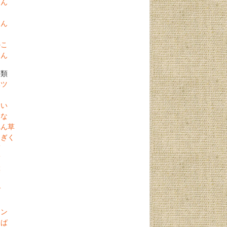
こん
じん
う
のこ
こん
菜類
ベツ
ス
さい
つな
れん草
んぎく
ぎ
ぎ
菜
リ
ば
ソン
たば