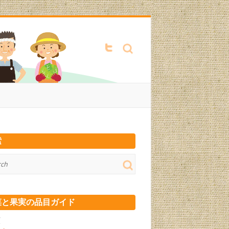
Search
索
菜と果実の品目ガイド
類