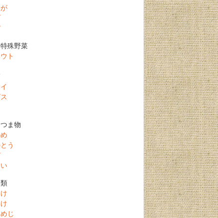
うが
ブ
び
・特殊野菜
ラウト
し
菊
サイ
ビス
・つま物
のめ
のとう
び
まい
こ類
たけ
たけ
しめじ