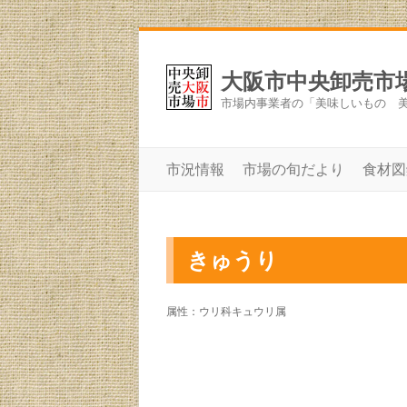
大阪市中央卸売市
市場内事業者の「美味しいもの 
市況情報
市場の旬だより
食材図
きゅうり
属性：ウリ科キュウリ属