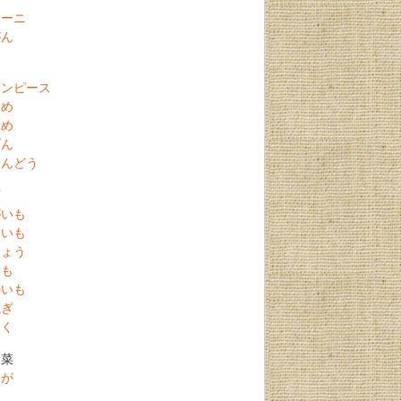
キーニ
がん
ーンピース
まめ
まめ
げん
えんどう
類
がいも
まいも
きょう
いも
のいも
ねぎ
にく
野菜
うが