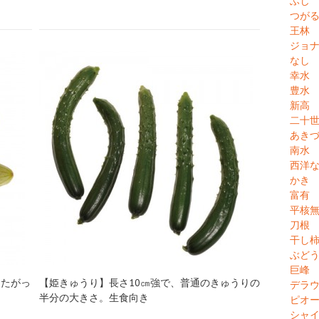
ふじ
つが
王林
ジョ
なし
幸水
豊水
新高
二十
あき
南水
西洋
かき
富有
平核
刀根
干し
ぶど
巨峰
したがっ
【姫きゅうり】長さ10㎝強で、普通のきゅうりの
デラ
半分の大きさ。生食向き
ピオ
シャ