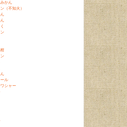
スみかん
ポン（不知火）
かん
かん
さく
カン
晩柑
カン
み
夏
かん
ノール
クワシャー
か
柚
ち
す
ご