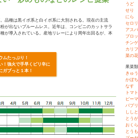
うど
せり
にら
菜。品種は黒イボ系と白イボ系に大別される。現在の主流
セロ
い粉が出ないブルームレス。近年は、コンビニのカットサラ
アス
品種が導入されている。産地リレーにより周年出回るが、本
ブロ
チン
カリ
菜の
ウムたっぷり！
い！強火で手早くピリ辛に
果菜
にガブっと１本！
きゅ
かぼ
なす
トマ
ピー
パプ
しし
とう
おく
とう
ゴー