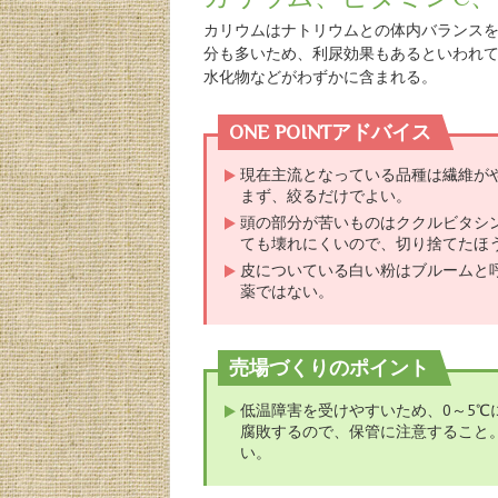
カリウムはナトリウムとの体内バランス
分も多いため、利尿効果もあるといわれて
水化物などがわずかに含まれる。
ONE POINTアドバイス
現在主流となっている品種は繊維が
まず、絞るだけでよい。
頭の部分が苦いものはククルビタシ
ても壊れにくいので、切り捨てたほ
皮についている白い粉はブルームと
薬ではない。
売場づくりのポイント
低温障害を受けやすいため、0～5
腐敗するので、保管に注意すること
い。