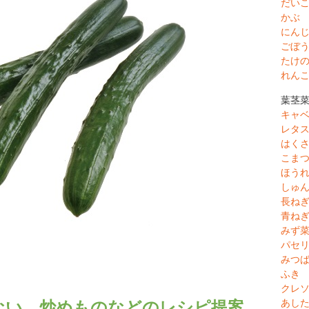
だい
かぶ
にん
ごぼ
たけ
れん
葉茎
キャ
レタ
はく
こま
ほう
しゅ
長ね
青ね
みず
パセ
みつ
ふき
クレ
あし
ない 炒めものなどのレシピ提案