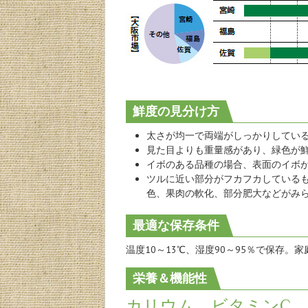
鮮度の見分け方
太さが均一で両端がしっかりしてい
見た目よりも重量感があり、緑色が
イボのある品種の場合、表面のイボ
ツルに近い部分がフカフカしている
色、果肉の軟化、部分肥大などがみ
最適な保存条件
温度10～13℃、湿度90～95％で保存
栄養＆機能性
カリウム、ビタミンC、