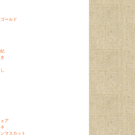
る
ナゴールド
世紀
づき
なし
無
柿
う
ウェア
ーネ
インマスカット