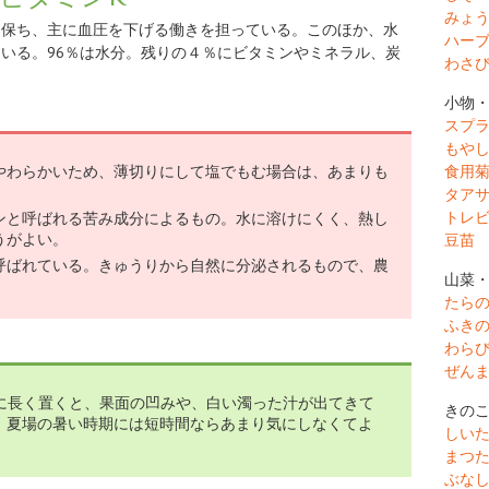
みょ
を保ち、主に血圧を下げる働きを担っている。このほか、水
ハー
いる。96％は水分。残りの４％にビタミンやミネラル、炭
わさ
小物
スプ
もや
食用
やわらかいため、薄切りにして塩でもむ場合は、あまりも
タア
トレ
ンと呼ばれる苦み成分によるもの。水に溶けにくく、熱し
うがよい。
豆苗
呼ばれている。きゅうりから自然に分泌されるもので、農
山菜
たら
ふき
わら
ぜん
℃に長く置くと、果面の凹みや、白い濁った汁が出てきて
きの
。夏場の暑い時期には短時間ならあまり気にしなくてよ
しい
まつ
ぶな