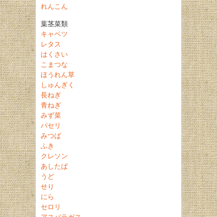
れんこん
葉茎菜類
キャベツ
レタス
はくさい
こまつな
ほうれん草
しゅんぎく
長ねぎ
青ねぎ
みず菜
パセリ
みつば
ふき
クレソン
あしたば
うど
せり
にら
セロリ
アスパラガス