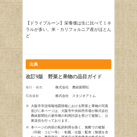
【ドライプルーン】栄養価は生に比べてミネ
ラルが多い。米・カリフォルニア産がほとん
ど
出典
改訂9版 野菜と果物の品目ガイド
株式会社 農経新聞社
発行・発売
株式会社 スタジオアトム
写真撮影
※
大阪市市況情報地図情報における野菜と果物の写真
並びに本ページは、大阪市中央卸売市場が株式会社
農経新聞社の著作権の利用許諾を受けて複製し、公
衆送信を行っております。
※
本ページの内容の私的利用を除く、無断での複製
（印刷・コピー等）・転載・出版・配布（無償を含
む）は、書籍発行・発売元で著作権者の株式会社