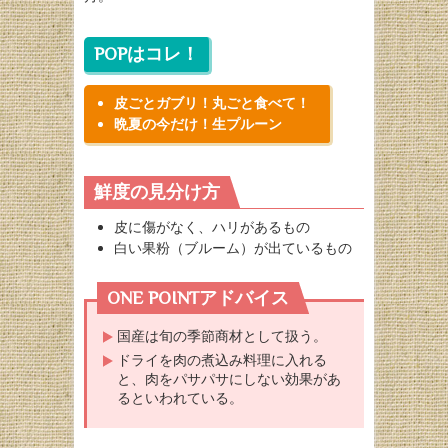
POPはコレ！
皮ごとガブリ！丸ごと食べて！
晩夏の今だけ！生プルーン
鮮度の見分け方
皮に傷がなく、ハリがあるもの
白い果粉（ブルーム）が出ているもの
ONE POINTアドバイス
国産は旬の季節商材として扱う。
ドライを肉の煮込み料理に入れる
と、肉をパサパサにしない効果があ
るといわれている。