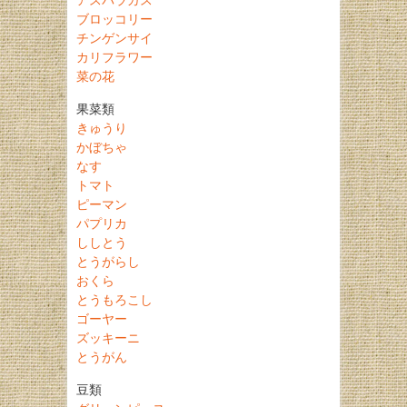
ブロッコリー
チンゲンサイ
カリフラワー
菜の花
果菜類
きゅうり
かぼちゃ
なす
トマト
ピーマン
パプリカ
ししとう
とうがらし
おくら
とうもろこし
ゴーヤー
ズッキーニ
とうがん
豆類