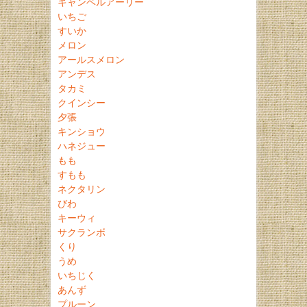
キャンベルアーリー
いちご
すいか
メロン
アールスメロン
アンデス
タカミ
クインシー
夕張
キンショウ
ハネジュー
もも
すもも
ネクタリン
びわ
キーウィ
サクランボ
くり
うめ
いちじく
あんず
プルーン