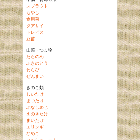
スプラウト
もやし
食用菊
タアサイ
トレビス
豆苗
山菜・つま物
たらのめ
ふきのとう
わらび
ぜんまい
きのこ類
しいたけ
まつたけ
ぶなしめじ
えのきたけ
まいたけ
エリンギ
なめこ
マッシュルーム