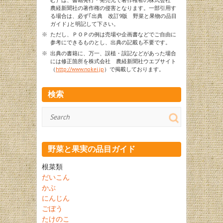
農経新聞社の著作権の侵害となります。一部引用す
る場合は、必ず｢出典 改訂9版 野菜と果物の品目
ガイド｣と明記して下さい。
※
ただし、ＰＯＰの例は売場や企画書などでご自由に
参考にできるものとし、出典の記載も不要です。
※
出典の書籍に、万一、誤植・誤記などがあった場合
には修正箇所を株式会社 農経新聞社ウエブサイト
（
http://www.nokei.jp
）で掲載しております。
検索
検
索
野菜と果実の品目ガイド
根菜類
だいこん
かぶ
にんじん
ごぼう
たけのこ