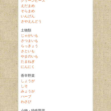
グリーンピース
えだまめ
そらまめ
いんげん
さやえんどう
土物類
じゃがいも
さつまいも
らっきょう
さといも
やまのいも
たまねぎ
にんにく
香辛野菜
しょうが
しそ
みょうが
ハーブ
わさび
小物・特殊野菜