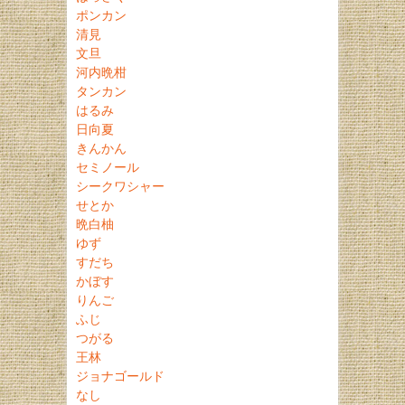
ポンカン
清見
文旦
河内晩柑
タンカン
はるみ
日向夏
きんかん
セミノール
シークワシャー
せとか
晩白柚
ゆず
すだち
かぼす
りんご
ふじ
つがる
王林
ジョナゴールド
なし