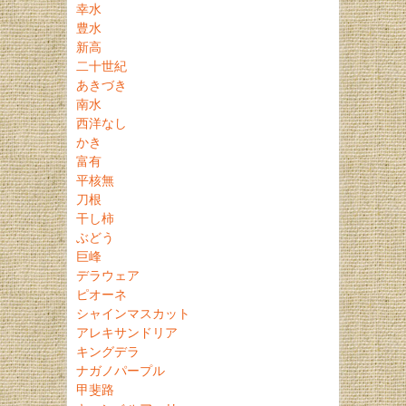
幸水
豊水
新高
二十世紀
あきづき
南水
西洋なし
かき
富有
平核無
刀根
干し柿
ぶどう
巨峰
デラウェア
ピオーネ
シャインマスカット
アレキサンドリア
キングデラ
ナガノパープル
甲斐路