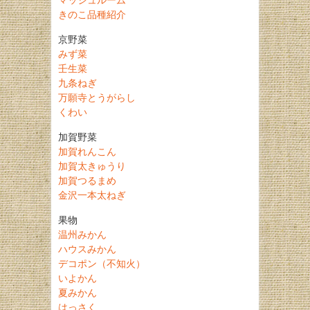
きのこ品種紹介
京野菜
みず菜
壬生菜
九条ねぎ
万願寺とうがらし
くわい
加賀野菜
加賀れんこん
加賀太きゅうり
加賀つるまめ
金沢一本太ねぎ
果物
温州みかん
ハウスみかん
デコポン（不知火）
いよかん
夏みかん
はっさく