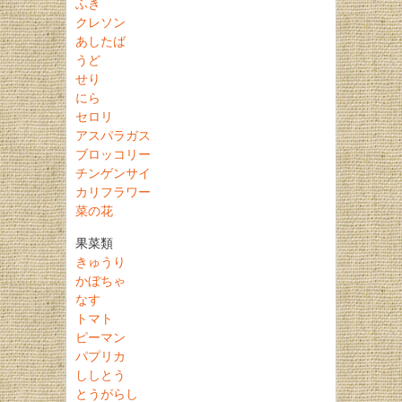
ふき
クレソン
あしたば
うど
せり
にら
セロリ
アスパラガス
ブロッコリー
チンゲンサイ
カリフラワー
菜の花
果菜類
きゅうり
かぼちゃ
なす
トマト
ピーマン
パプリカ
ししとう
とうがらし