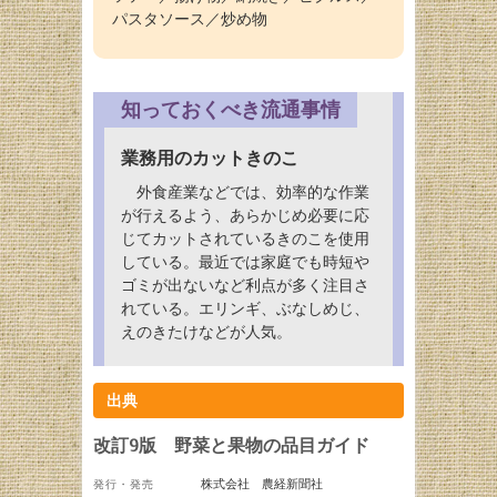
パスタソース／炒め物
知っておくべき流通事情
業務用のカットきのこ
外食産業などでは、効率的な作業
が行えるよう、あらかじめ必要に応
じてカットされているきのこを使用
している。最近では家庭でも時短や
ゴミが出ないなど利点が多く注目さ
れている。エリンギ、ぶなしめじ、
えのきたけなどが人気。
出典
改訂9版 野菜と果物の品目ガイド
株式会社 農経新聞社
発行・発売