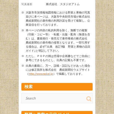
株式会社 スタジオアトム
写真撮影
※
大阪市市況情報地図情報における野菜と果物の写真
並びに本ページは、大阪市中央卸売市場が株式会社
農経新聞社の著作権の利用許諾を受けて複製し、公
衆送信を行っております。
※
本ページの内容の私的利用を除く、無断での複製
（印刷・コピー等）・転載・出版・配布（無償を含
む）は、書籍発行・発売元で著作権者の株式会社
農経新聞社の著作権の侵害となります。一部引用す
る場合は、必ず｢出典 改訂9版 野菜と果物の品目
ガイド｣と明記して下さい。
※
ただし、ＰＯＰの例は売場や企画書などでご自由に
参考にできるものとし、出典の記載も不要です。
※
出典の書籍に、万一、誤植・誤記などがあった場合
には修正箇所を株式会社 農経新聞社ウエブサイト
（
http://www.nokei.jp
）で掲載しております。
検索
検
索