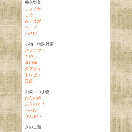
香辛野菜
しょうが
しそ
みょうが
ハーブ
わさび
小物・特殊野菜
スプラウト
もやし
食用菊
タアサイ
トレビス
豆苗
山菜・つま物
たらのめ
ふきのとう
わらび
ぜんまい
きのこ類