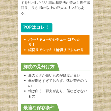
ずを利用したびん詰め栽培法が普及し周年出
回り、長さ15cm以上の巨大エリンギもあ
る。
POPはコレ！
バーベキューやシチューにぴった
り！
縦切りでシャキ！輪切りでふんわり
鮮度の見分け方
裏のヒダが白いものが鮮度が良い
傘が開きすぎておらず、薄い茶色のも
の
軸は白く、弾力があり、傷などがない
もの
最適な保存条件