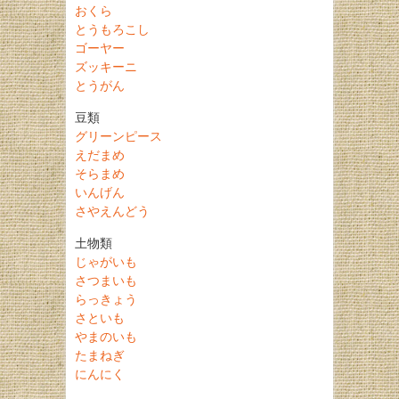
おくら
とうもろこし
ゴーヤー
ズッキーニ
とうがん
豆類
グリーンピース
えだまめ
そらまめ
いんげん
さやえんどう
土物類
じゃがいも
さつまいも
らっきょう
さといも
やまのいも
たまねぎ
にんにく