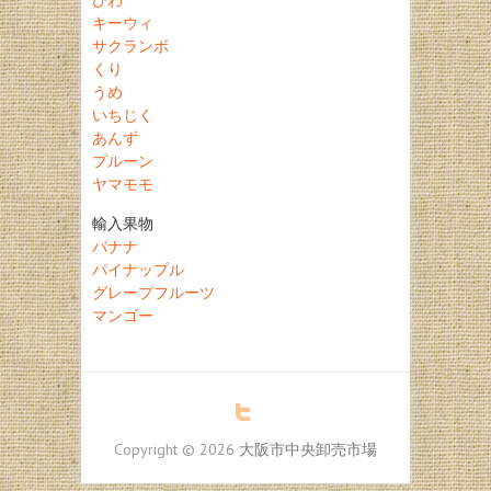
キーウィ
サクランボ
くり
うめ
いちじく
あんず
プルーン
ヤマモモ
輸入果物
バナナ
パイナップル
グレープフルーツ
マンゴー
Copyright © 2026
大阪市中央卸売市場