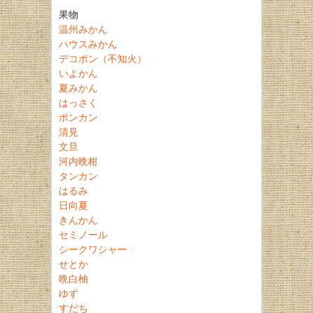
果物
温州みかん
ハウスみかん
デコポン（不知火）
いよかん
夏みかん
はっさく
ポンカン
清見
文旦
河内晩柑
タンカン
はるみ
日向夏
きんかん
セミノール
シークワシャー
せとか
晩白柚
ゆず
すだち