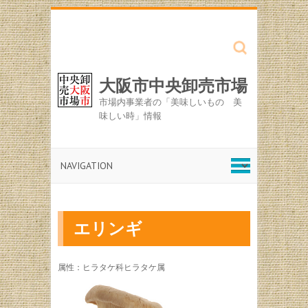
Search
大阪市中央卸売市場
市場内事業者の「美味しいもの 美
味しい時」情報
エリンギ
属性：ヒラタケ科ヒラタケ属