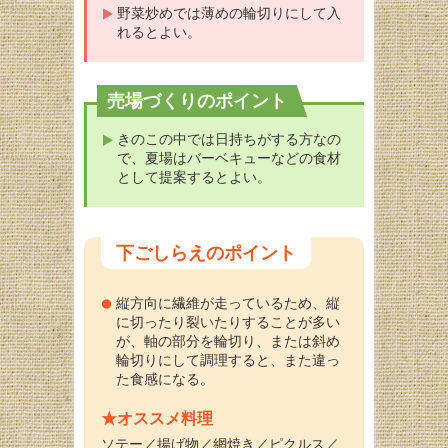
野菜炒めでは薄めの輪切りにして入
れるとよい。
売場づくりのポイント
きのこの中では日持ちがする方なの
で、夏場はバーベキューなどの食材
として提案するとよい。
下ごしらえのポイント
縦方向に繊維が走っているため、縦
に切ったり裂いたりすることが多い
が、軸の部分を輪切り、または斜め
輪切りにして調理すると、また違っ
た食感になる。
★オススメ料理
ソテー／揚げ物／網焼き／ピクルス／