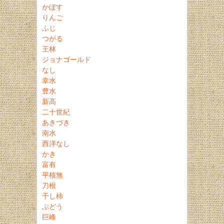
かぼす
りんご
ふじ
つがる
王林
ジョナゴールド
なし
幸水
豊水
新高
二十世紀
あきづき
南水
西洋なし
かき
富有
平核無
刀根
干し柿
ぶどう
巨峰