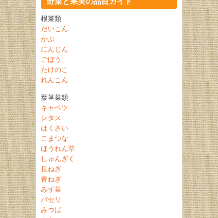
野菜と果実の品目ガイド
根菜類
だいこん
かぶ
にんじん
ごぼう
たけのこ
れんこん
葉茎菜類
キャベツ
レタス
はくさい
こまつな
ほうれん草
しゅんぎく
長ねぎ
青ねぎ
みず菜
パセリ
みつば