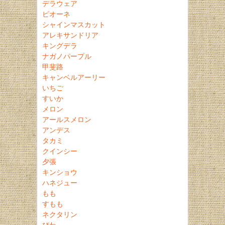
デラウェア
ピオーネ
シャインマスカット
アレキサンドリア
キングデラ
ナガノパープル
甲斐路
キャンベルアーリー
いちご
すいか
メロン
アールスメロン
アンデス
タカミ
クインシー
夕張
キンショウ
ハネジュー
もも
すもも
ネクタリン
びわ