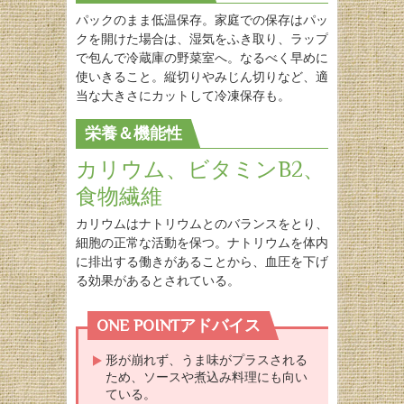
パックのまま低温保存。家庭での保存はパッ
クを開けた場合は、湿気をふき取り、ラップ
で包んで冷蔵庫の野菜室へ。なるべく早めに
使いきること。縦切りやみじん切りなど、適
当な大きさにカットして冷凍保存も。
栄養＆機能性
カリウム、ビタミンB2、
食物繊維
カリウムはナトリウムとのバランスをとり、
細胞の正常な活動を保つ。ナトリウムを体内
に排出する働きがあることから、血圧を下げ
る効果があるとされている。
ONE POINTアドバイス
形が崩れず、うま味がプラスされる
ため、ソースや煮込み料理にも向い
ている。