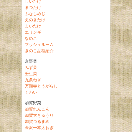
しいたけ
まつたけ
ぶなしめじ
えのきたけ
まいたけ
エリンギ
なめこ
マッシュルーム
きのこ品種紹介
京野菜
みず菜
壬生菜
九条ねぎ
万願寺とうがらし
くわい
加賀野菜
加賀れんこん
加賀太きゅうり
加賀つるまめ
金沢一本太ねぎ