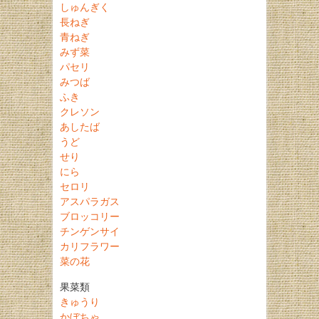
しゅんぎく
長ねぎ
青ねぎ
みず菜
パセリ
みつば
ふき
クレソン
あしたば
うど
せり
にら
セロリ
アスパラガス
ブロッコリー
チンゲンサイ
カリフラワー
菜の花
果菜類
きゅうり
かぼちゃ