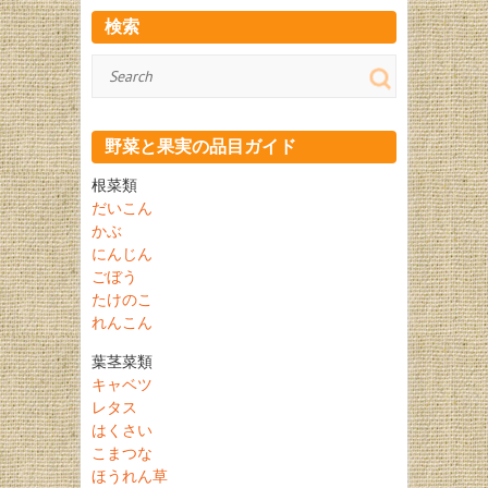
検索
検
索
野菜と果実の品目ガイド
根菜類
だいこん
かぶ
にんじん
ごぼう
たけのこ
れんこん
葉茎菜類
キャベツ
レタス
はくさい
こまつな
ほうれん草