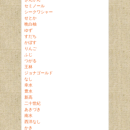
セミノール
シークワシャー
せとか
晩白柚
ゆず
すだち
かぼす
りんご
ふじ
つがる
王林
ジョナゴールド
なし
幸水
豊水
新高
二十世紀
あきづき
南水
西洋なし
かき