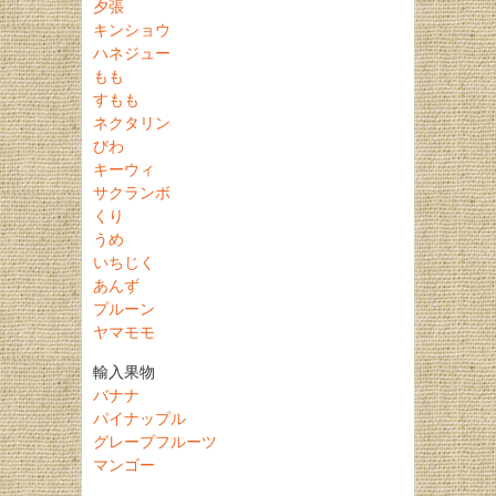
夕張
キンショウ
ハネジュー
もも
すもも
ネクタリン
びわ
キーウィ
サクランボ
くり
うめ
いちじく
あんず
プルーン
ヤマモモ
輸入果物
バナナ
パイナップル
グレープフルーツ
マンゴー