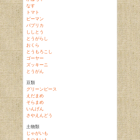
なす
トマト
ピーマン
パプリカ
ししとう
とうがらし
おくら
とうもろこし
ゴーヤー
ズッキーニ
とうがん
豆類
グリーンピース
えだまめ
そらまめ
いんげん
さやえんどう
土物類
じゃがいも
さつまいも