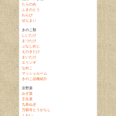
たらのめ
ふきのとう
わらび
ぜんまい
きのこ類
しいたけ
まつたけ
ぶなしめじ
えのきたけ
まいたけ
エリンギ
なめこ
マッシュルーム
きのこ品種紹介
京野菜
みず菜
壬生菜
九条ねぎ
万願寺とうがらし
くわい