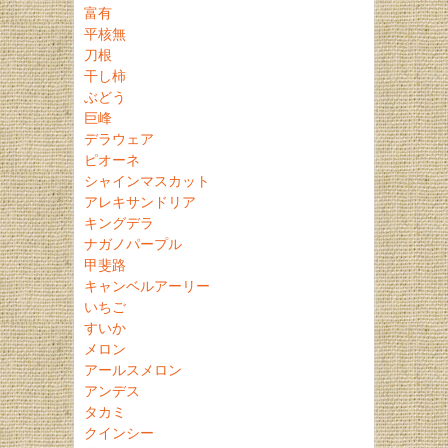
富有
平核無
刀根
干し柿
ぶどう
巨峰
デラウェア
ピオーネ
シャインマスカット
アレキサンドリア
キングデラ
ナガノパープル
甲斐路
キャンベルアーリー
いちご
すいか
メロン
アールスメロン
アンデス
タカミ
クインシー