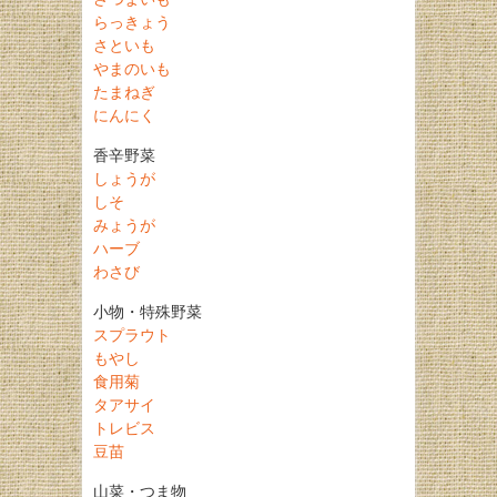
らっきょう
さといも
やまのいも
たまねぎ
にんにく
香辛野菜
しょうが
しそ
みょうが
ハーブ
わさび
小物・特殊野菜
スプラウト
もやし
食用菊
タアサイ
トレビス
豆苗
山菜・つま物