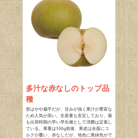
多汁な赤なしのトップ品
種
形はやや扁平だが、甘みが強く果汁が豊富な
ため人気が高い。生産量も安定しており、最
も出荷時期の早い早生種として消費は定着し
ている。果重は300g前後、果皮は全面にコ
ルクが覆い、赤なしだが、地色に黄緑色がで