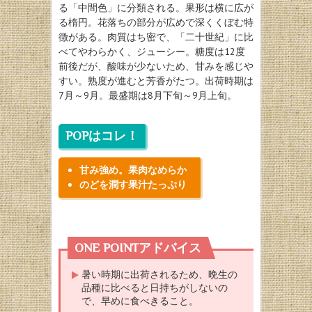
る「中間色」に分類される。果形は横に広が
る楕円。花落ちの部分が広めで深くくぼむ特
徴がある。肉質はち密で、「二十世紀」に比
べてやわらかく、ジューシー。糖度は12度
前後だが、酸味が少ないため、甘みを感じや
すい。熟度が進むと芳香がたつ。出荷時期は
7月～9月。最盛期は8月下旬～9月上旬。
POPはコレ！
甘み強め。果肉なめらか
のどを潤す果汁たっぷり
ONE POINTアドバイス
暑い時期に出荷されるため、晩生の
品種に比べると日持ちがしないの
で、早めに食べきること。