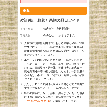
出典
改訂9版 野菜と果物の品目ガイド
株式会社 農経新聞社
発行・発売
株式会社 スタジオアトム
写真撮影
※
大阪市市況情報地図情報における野菜と果物の写真
並びに本ページは、大阪市中央卸売市場が株式会社
農経新聞社の著作権の利用許諾を受けて複製し、公
衆送信を行っております。
※
本ページの内容の私的利用を除く、無断での複製
（印刷・コピー等）・転載・出版・配布（無償を含
む）は、書籍発行・発売元で著作権者の株式会社
農経新聞社の著作権の侵害となります。一部引用す
る場合は、必ず｢出典 改訂9版 野菜と果物の品目
ガイド｣と明記して下さい。
※
ただし、ＰＯＰの例は売場や企画書などでご自由に
参考にできるものとし、出典の記載も不要です。
※
出典の書籍に、万一、誤植・誤記などがあった場合
には修正箇所を株式会社 農経新聞社ウエブサイト
（
http://www.nokei.jp
）で掲載しております。