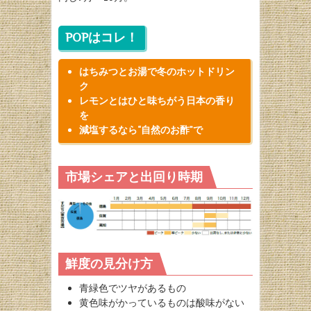
POPはコレ！
はちみつとお湯で冬のホットドリン
ク
レモンとはひと味ちがう日本の香り
を
減塩するなら“自然のお酢”で
市場シェアと出回り時期
鮮度の見分け方
青緑色でツヤがあるもの
黄色味がかっているものは酸味がない