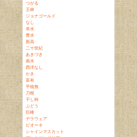
つがる
王林
ジョナゴールド
なし
幸水
豊水
新高
二十世紀
あきづき
南水
西洋なし
かき
富有
平核無
刀根
干し柿
ぶどう
巨峰
デラウェア
ピオーネ
シャインマスカット