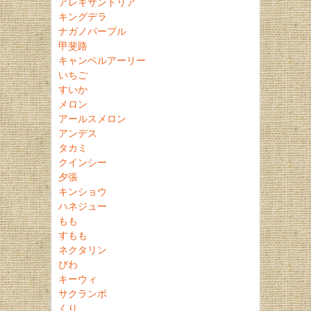
アレキサンドリア
キングデラ
ナガノパープル
甲斐路
キャンベルアーリー
いちご
すいか
メロン
アールスメロン
アンデス
タカミ
クインシー
夕張
キンショウ
ハネジュー
もも
すもも
ネクタリン
びわ
キーウィ
サクランボ
くり