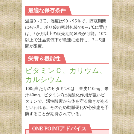
最適な保存条件
温度0～2℃、湿度は90～95％で、貯蔵期間
は4か月。ポリ袋の密封包装で0～2℃に置け
ば、3か月以上の販売期間延長が可能。10℃
以上では品質低下が急速に進行し、2～3週
間が限度。
栄養＆機能性
ビタミンＣ、カリウム、
カルシウム
100g当たりのビタミンCは、果皮110mg、果
汁40mg。ビタミンCは抗酸化作用が強いビ
タミンで、活性酸素から体を守る働きがある
といわれる。そのため動脈硬化や心疾患を予
防することが期待されている。
ONE POINTアドバイス