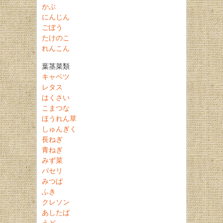
かぶ
にんじん
ごぼう
たけのこ
れんこん
葉茎菜類
キャベツ
レタス
はくさい
こまつな
ほうれん草
しゅんぎく
長ねぎ
青ねぎ
みず菜
パセリ
みつば
ふき
クレソン
あしたば
うど