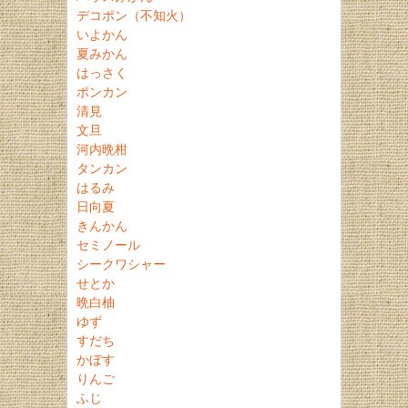
デコポン（不知火）
いよかん
夏みかん
はっさく
ポンカン
清見
文旦
河内晩柑
タンカン
はるみ
日向夏
きんかん
セミノール
シークワシャー
せとか
晩白柚
ゆず
すだち
かぼす
りんご
ふじ