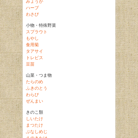
みょうが
ハーブ
わさび
小物・特殊野菜
スプラウト
もやし
食用菊
タアサイ
トレビス
豆苗
山菜・つま物
たらのめ
ふきのとう
わらび
ぜんまい
きのこ類
しいたけ
まつたけ
ぶなしめじ
えのきたけ