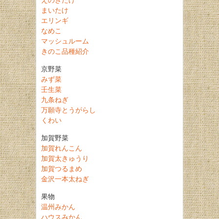
まいたけ
エリンギ
なめこ
マッシュルーム
きのこ品種紹介
京野菜
みず菜
壬生菜
九条ねぎ
万願寺とうがらし
くわい
加賀野菜
加賀れんこん
加賀太きゅうり
加賀つるまめ
金沢一本太ねぎ
果物
温州みかん
ハウスみかん