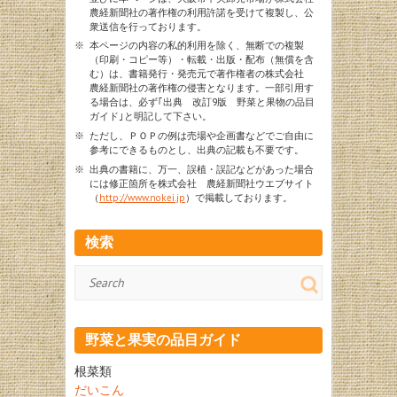
農経新聞社の著作権の利用許諾を受けて複製し、公
衆送信を行っております。
※
本ページの内容の私的利用を除く、無断での複製
（印刷・コピー等）・転載・出版・配布（無償を含
む）は、書籍発行・発売元で著作権者の株式会社
農経新聞社の著作権の侵害となります。一部引用す
る場合は、必ず｢出典 改訂9版 野菜と果物の品目
ガイド｣と明記して下さい。
※
ただし、ＰＯＰの例は売場や企画書などでご自由に
参考にできるものとし、出典の記載も不要です。
※
出典の書籍に、万一、誤植・誤記などがあった場合
には修正箇所を株式会社 農経新聞社ウエブサイト
（
http://www.nokei.jp
）で掲載しております。
検索
検
索
野菜と果実の品目ガイド
根菜類
だいこん