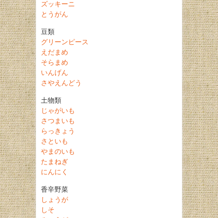
ズッキーニ
とうがん
豆類
グリーンピース
えだまめ
そらまめ
いんげん
さやえんどう
土物類
じゃがいも
さつまいも
らっきょう
さといも
やまのいも
たまねぎ
にんにく
香辛野菜
しょうが
しそ