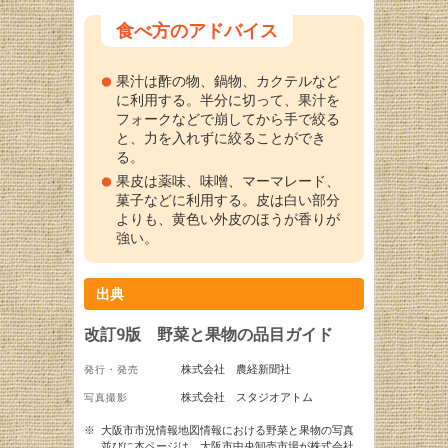
食べ方のアドバイス
果汁は酢の物、鍋物、カクテルなど
に利用する。半分に切って、果汁を
フォークなどで崩してから手で絞る
と、力を入れずに絞ることができ
る。
果皮は薬味、味噌、マーマレード、
菓子などに利用する。皮は白い部分
よりも、黄色い外皮のほうが香りが
強い。
出典
改訂9版 野菜と果物の品目ガイド
株式会社 農経新聞社
発行・発売
株式会社 スタジオアトム
写真撮影
※
大阪市市況情報地図情報における野菜と果物の写真
並びに本ページは、大阪市中央卸売市場が株式会社