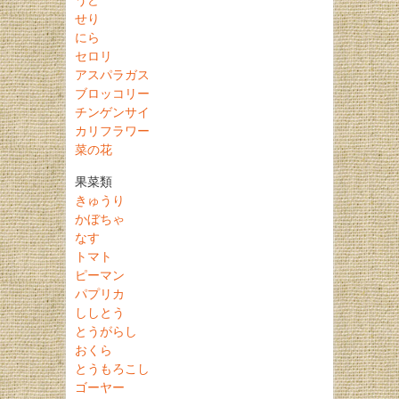
せり
にら
セロリ
アスパラガス
ブロッコリー
チンゲンサイ
カリフラワー
菜の花
果菜類
きゅうり
かぼちゃ
なす
トマト
ピーマン
パプリカ
ししとう
とうがらし
おくら
とうもろこし
ゴーヤー