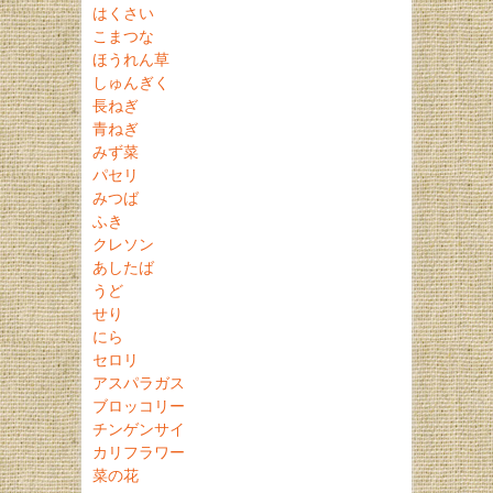
はくさい
こまつな
ほうれん草
しゅんぎく
長ねぎ
青ねぎ
みず菜
パセリ
みつば
ふき
クレソン
あしたば
うど
せり
にら
セロリ
アスパラガス
ブロッコリー
チンゲンサイ
カリフラワー
菜の花