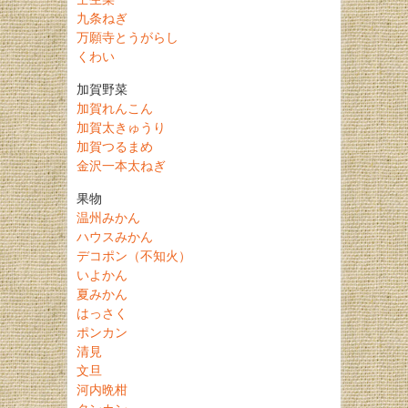
九条ねぎ
万願寺とうがらし
くわい
加賀野菜
加賀れんこん
加賀太きゅうり
加賀つるまめ
金沢一本太ねぎ
果物
温州みかん
ハウスみかん
デコポン（不知火）
いよかん
夏みかん
はっさく
ポンカン
清見
文旦
河内晩柑