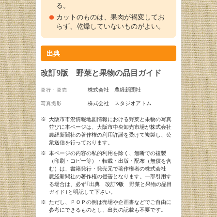
る。
カットのものは、果肉が褐変してお
らず、乾燥していないものがよい。
出典
改訂9版 野菜と果物の品目ガイド
株式会社 農経新聞社
発行・発売
株式会社 スタジオアトム
写真撮影
※
大阪市市況情報地図情報における野菜と果物の写真
並びに本ページは、大阪市中央卸売市場が株式会社
農経新聞社の著作権の利用許諾を受けて複製し、公
衆送信を行っております。
※
本ページの内容の私的利用を除く、無断での複製
（印刷・コピー等）・転載・出版・配布（無償を含
む）は、書籍発行・発売元で著作権者の株式会社
農経新聞社の著作権の侵害となります。一部引用す
る場合は、必ず｢出典 改訂9版 野菜と果物の品目
ガイド｣と明記して下さい。
※
ただし、ＰＯＰの例は売場や企画書などでご自由に
参考にできるものとし、出典の記載も不要です。