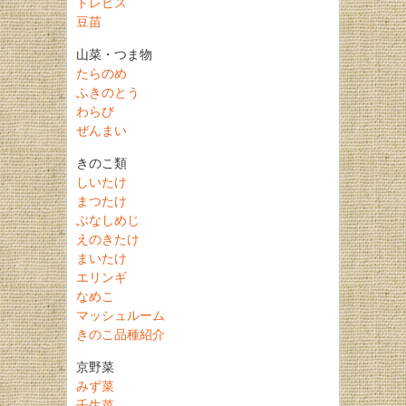
トレビス
豆苗
山菜・つま物
たらのめ
ふきのとう
わらび
ぜんまい
きのこ類
しいたけ
まつたけ
ぶなしめじ
えのきたけ
まいたけ
エリンギ
なめこ
マッシュルーム
きのこ品種紹介
京野菜
みず菜
壬生菜