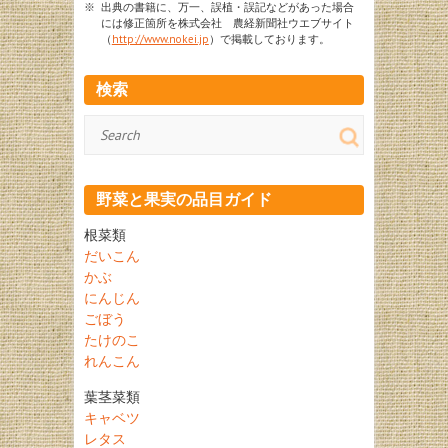
※
出典の書籍に、万一、誤植・誤記などがあった場合
には修正箇所を株式会社 農経新聞社ウエブサイト
（
http://www.nokei.jp
）で掲載しております。
検索
検
索
野菜と果実の品目ガイド
根菜類
だいこん
かぶ
にんじん
ごぼう
たけのこ
れんこん
葉茎菜類
キャベツ
レタス