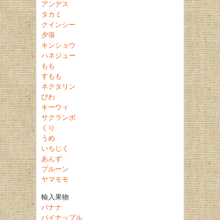
アンデス
タカミ
クインシー
夕張
キンショウ
ハネジュー
もも
すもも
ネクタリン
びわ
キーウィ
サクランボ
くり
うめ
いちじく
あんず
プルーン
ヤマモモ
輸入果物
バナナ
パイナップル