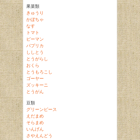
果菜類
きゅうり
かぼちゃ
なす
トマト
ピーマン
パプリカ
ししとう
とうがらし
おくら
とうもろこし
ゴーヤー
ズッキーニ
とうがん
豆類
グリーンピース
えだまめ
そらまめ
いんげん
さやえんどう