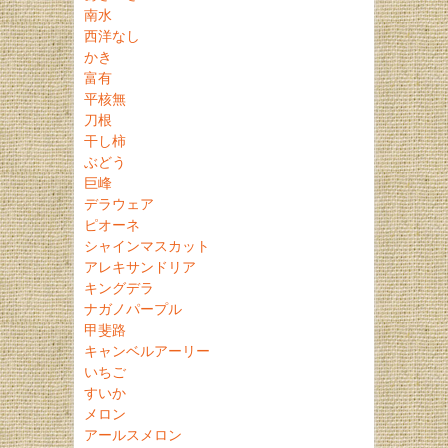
南水
西洋なし
かき
富有
平核無
刀根
干し柿
ぶどう
巨峰
デラウェア
ピオーネ
シャインマスカット
アレキサンドリア
キングデラ
ナガノパープル
甲斐路
キャンベルアーリー
いちご
すいか
メロン
アールスメロン