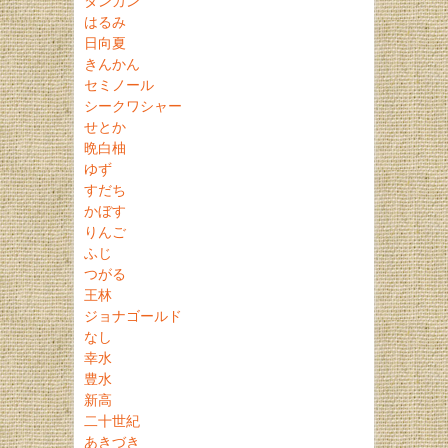
タンカン
はるみ
日向夏
きんかん
セミノール
シークワシャー
せとか
晩白柚
ゆず
すだち
かぼす
りんご
ふじ
つがる
王林
ジョナゴールド
なし
幸水
豊水
新高
二十世紀
あきづき