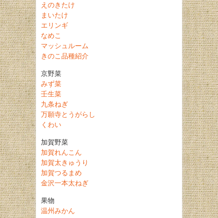
えのきたけ
まいたけ
エリンギ
なめこ
マッシュルーム
きのこ品種紹介
京野菜
みず菜
壬生菜
九条ねぎ
万願寺とうがらし
くわい
加賀野菜
加賀れんこん
加賀太きゅうり
加賀つるまめ
金沢一本太ねぎ
果物
温州みかん