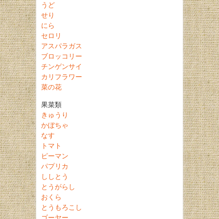
うど
せり
にら
セロリ
アスパラガス
ブロッコリー
チンゲンサイ
カリフラワー
菜の花
果菜類
きゅうり
かぼちゃ
なす
トマト
ピーマン
パプリカ
ししとう
とうがらし
おくら
とうもろこし
ゴーヤー