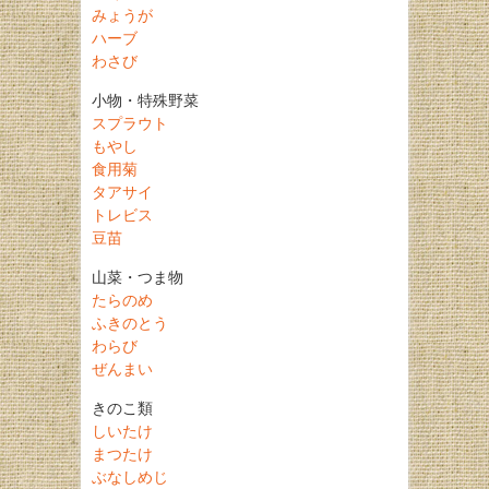
みょうが
ハーブ
わさび
小物・特殊野菜
スプラウト
もやし
食用菊
タアサイ
トレビス
豆苗
山菜・つま物
たらのめ
ふきのとう
わらび
ぜんまい
きのこ類
しいたけ
まつたけ
ぶなしめじ