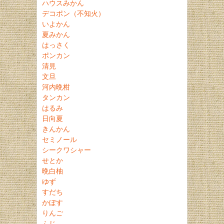
ハウスみかん
デコポン（不知火）
いよかん
夏みかん
はっさく
ポンカン
清見
文旦
河内晩柑
タンカン
はるみ
日向夏
きんかん
セミノール
シークワシャー
せとか
晩白柚
ゆず
すだち
かぼす
りんご
ふじ