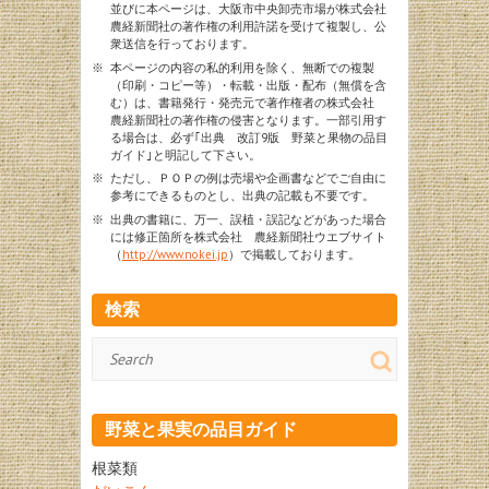
並びに本ページは、大阪市中央卸売市場が株式会社
農経新聞社の著作権の利用許諾を受けて複製し、公
衆送信を行っております。
※
本ページの内容の私的利用を除く、無断での複製
（印刷・コピー等）・転載・出版・配布（無償を含
む）は、書籍発行・発売元で著作権者の株式会社
農経新聞社の著作権の侵害となります。一部引用す
る場合は、必ず｢出典 改訂9版 野菜と果物の品目
ガイド｣と明記して下さい。
※
ただし、ＰＯＰの例は売場や企画書などでご自由に
参考にできるものとし、出典の記載も不要です。
※
出典の書籍に、万一、誤植・誤記などがあった場合
には修正箇所を株式会社 農経新聞社ウエブサイト
（
http://www.nokei.jp
）で掲載しております。
検索
検
索
野菜と果実の品目ガイド
根菜類