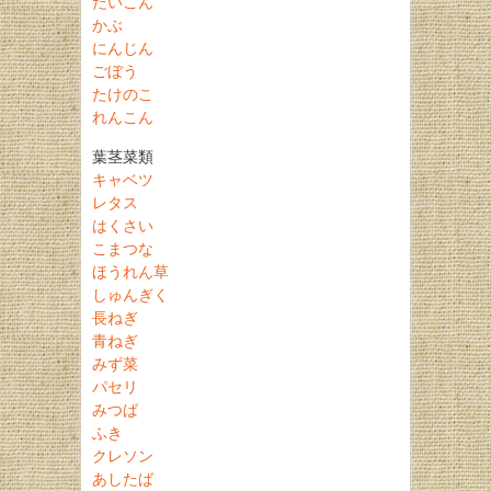
だいこん
かぶ
にんじん
ごぼう
たけのこ
れんこん
葉茎菜類
キャベツ
レタス
はくさい
こまつな
ほうれん草
しゅんぎく
長ねぎ
青ねぎ
みず菜
パセリ
みつば
ふき
クレソン
あしたば