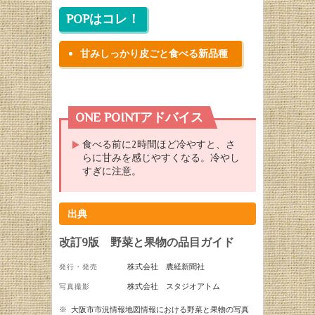
POPはコレ！
甘みしっかり皮ごと食べる新品種
ONE POINTアドバイス
食べる前に2時間ほど冷やすと、さ
らに甘みを感じやすくなる。冷やし
すぎに注意。
出典
改訂9版 野菜と果物の品目ガイド
株式会社 農経新聞社
発行・発売
株式会社 スタジオアトム
写真撮影
※
大阪市市況情報地図情報における野菜と果物の写真