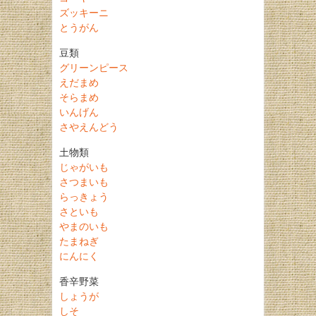
ズッキーニ
とうがん
豆類
グリーンピース
えだまめ
そらまめ
いんげん
さやえんどう
土物類
じゃがいも
さつまいも
らっきょう
さといも
やまのいも
たまねぎ
にんにく
香辛野菜
しょうが
しそ