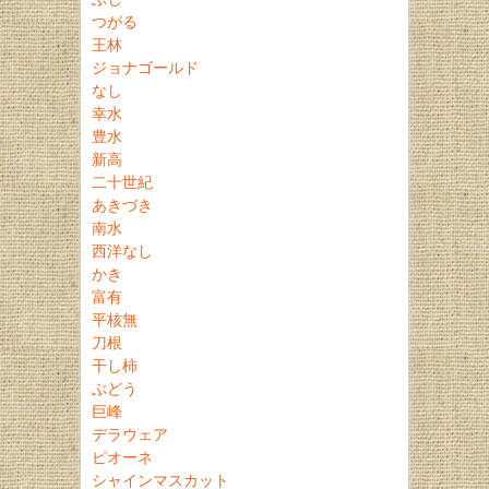
つがる
王林
ジョナゴールド
なし
幸水
豊水
新高
二十世紀
あきづき
南水
西洋なし
かき
富有
平核無
刀根
干し柿
ぶどう
巨峰
デラウェア
ピオーネ
シャインマスカット