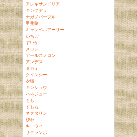
アレキサンドリア
キングデラ
ナガノパープル
甲斐路
キャンベルアーリー
いちご
すいか
メロン
アールスメロン
アンデス
タカミ
クインシー
夕張
キンショウ
ハネジュー
もも
すもも
ネクタリン
びわ
キーウィ
サクランボ